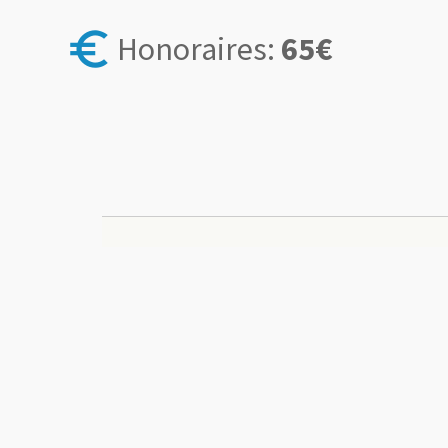
euro_symbol
Honoraires:
65€