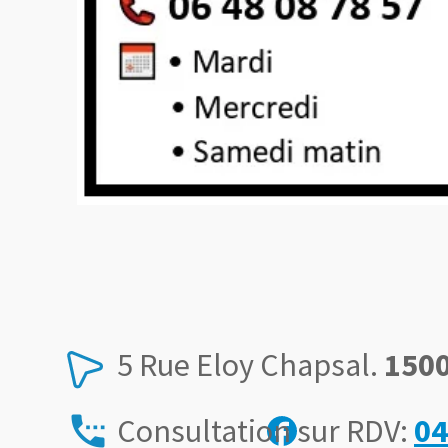
5 Rue Eloy Chapsal.
1500
settings_phone
Consultation sur RDV:
04